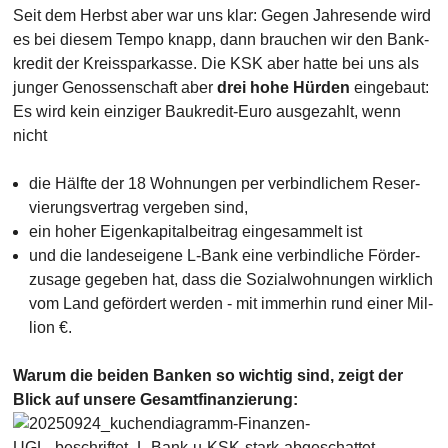
Seit dem Herbst aber war uns klar: Gegen Jahres­ende wird
es bei diesem Tempo knapp, dann brau­chen wir den Bank­
kredit der Kreis­spar­kasse. Die KSK aber hatte bei uns als
junger Genos­sen­schaft aber
drei hohe Hürden
einge­baut:
Es wird kein ein­ziger Bau­kredit-Euro ausgez­ahlt, wenn
nicht
die Hälfte der 18 Woh­nungen per ver­bind­li­chem Reser­
vie­rungs­vertrag ver­geben sind,
ein hoher Eigenkapital­beitrag einge­sam­melt ist
und die landeseigene L-Bank eine verbind­liche Förder­
zu­sage gegeben hat, dass die Sozial­woh­nungen wirk­lich
vom Land geför­dert werden - mit immer­hin rund einer Mil­
lion €.
Warum die beiden Banken so wich­tig sind, zeigt der
Blick auf unsere Gesamt­finan­zie­rung: