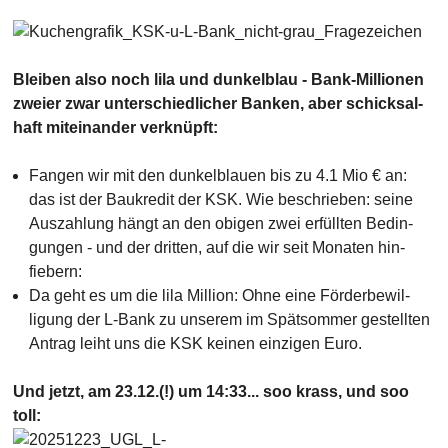
Bleiben also noch lila und dunkelblau - Bank-Millio­nen
zweier zwar unter­schied­licher Banken, aber schick­sal­
haft mit­ein­ander ver­knüpft:
Fangen wir mit den dunkelblauen bis zu 4.1 Mio € an:
das ist der Bau­kredit der KSK. Wie beschrieben: seine
Aus­zah­lung hängt an den obigen zwei erfüllten Bedin­
gungen - und der dritten, auf die wir seit Mona­ten hin­
fiebern:
Da geht es um die lila Million: Ohne eine Förder­be­wil­
ligung der L-Bank zu unserem im Spät­sommer gestell­ten
An­trag leiht uns die KSK keinen ein­zigen Euro.
Und jetzt, am 23.12.(!) um 14:33... soo krass, und soo
toll: