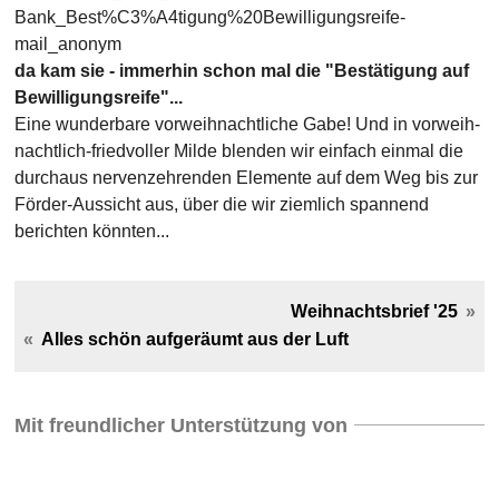
da kam sie - immer­hin schon mal die "Bestä­tigung auf
Bewil­li­gungs­reife"...
Eine wunderbare vorweih­nacht­liche Gabe! Und in vorweih­
nacht­lich-fried­voller Milde blenden wir ein­fach ein­mal die
durch­aus nerven­zeh­ren­den Ele­mente auf dem Weg bis zur
Förder-Aus­sicht aus, über die wir ziem­lich span­nend
berich­ten könn­ten...
Weihnachtsbrief '25
Alles schön aufgeräumt aus der Luft
Mit freundlicher Unterstützung von