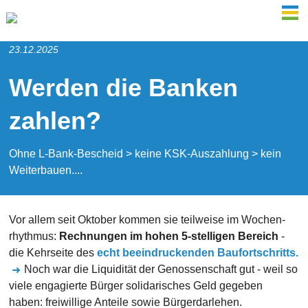
MEN
23.12.2025
Werden die Banken
zahlen?
Ohne L-Bank-Bescheid > keine KSK-Auszahlung > kein
Weiterbauen....
Vor allem seit Okto­ber kommen sie teil­weise im Wochen­
rhyth­mus:
Rech­nungen im hohen 5-stel­ligen Bereich
-
die Kehr­seite des
echt beeindruckenden Baufortschritts.
Noch war die Liqui­dität der Genossen­schaft gut - weil so
viele enga­gierte Bürger solida­risches Geld gege­ben
haben: frei­willige Anteile sowie Bürger­dar­lehen.