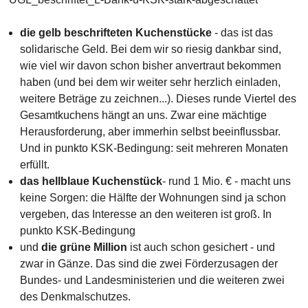
die gelb beschrif­teten Kuchen­stücke
- das ist das
solida­rische Geld. Bei dem wir so riesig dank­bar sind,
wie viel wir davon schon bisher anver­traut bekom­men
haben (und bei dem wir weiter sehr herz­lich einladen,
weitere Beträge zu zeich­nen...). Dieses runde Viertel des
Gesamt­kuchens hängt an uns. Zwar eine mäch­tige
Heraus­for­derung, aber immer­hin selbst beein­fluss­bar.
Und in punkto KSK-Bedin­gung: seit mehreren Mona­ten
erfüllt.
das hellblaue Kuchen­stück
- rund 1 Mio. € - macht uns
keine Sorgen: die Hälfte der Woh­nungen sind ja schon
verge­ben, das Inter­esse an den wei­teren ist groß. In
punkto KSK-Bedin­gung
und
die grüne Million
ist auch schon gesichert - und
zwar in Gänze. Das sind die zwei Förder­zu­sagen der
Bundes- und Landes­mi­nisterien und die weiteren zwei
des Denk­mal­schutzes.